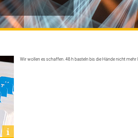
Wir wollen es schaffen..48 h basteln bis die Hände nicht mehr 
Basteln macht Spass!